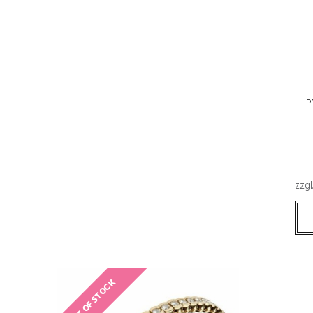
P
zzgl
OUT OF STOCK