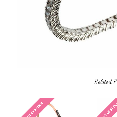
Related P
OUT OF STOCK
OUT OF STO