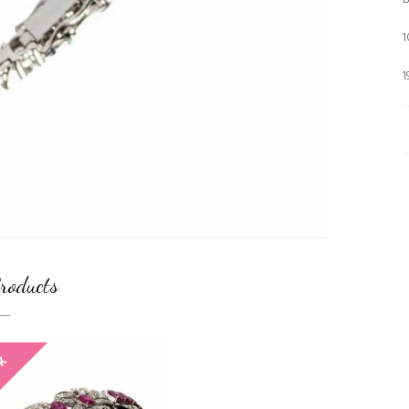
1
1
roducts
CK