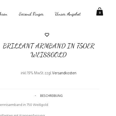
0
hren
Second Finger
Unser Angebot
BRILLANT ARMBAND IN 750ER
WEISSGOLD
inkl. 19% MwSt.
zzgl.
Versandkosten
BESCHREIBUNG
ennisarmband in 750 Weißgold
rillanten mit Krappenfassung