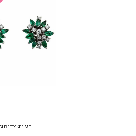
CK
OHRSTECKER MIT…