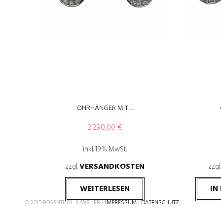
OHRHÄNGER MIT…
2.290,00
€
inkl. 19% MwSt.
VERSANDKOSTEN
zzgl.
zzgl
WEITERLESEN
IN
© 2015 ROSENTHAL JUWELIER -
IMPRESSUM
|
DATENSCHUTZ