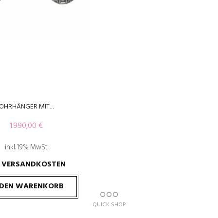
OHRHÄNGER MIT…
1.990,00
€
inkl. 19% MwSt.
VERSANDKOSTEN
.
 DEN WARENKORB
QUICK SHOP