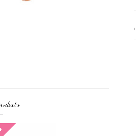
H
roducts