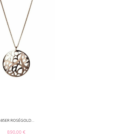
585ER ROSÉGOLD…
890,00
€