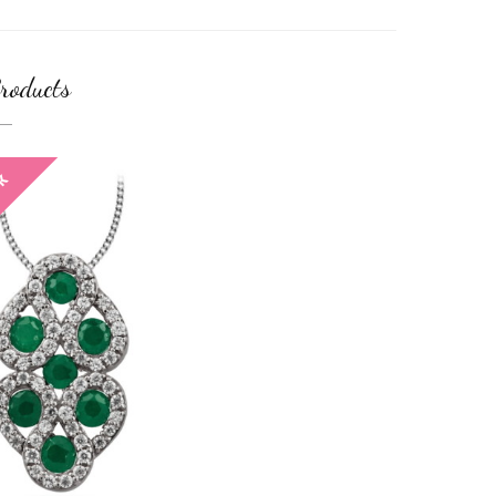
roducts
CK