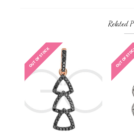
Related P
OUT OF STOCK
OUT OF STO