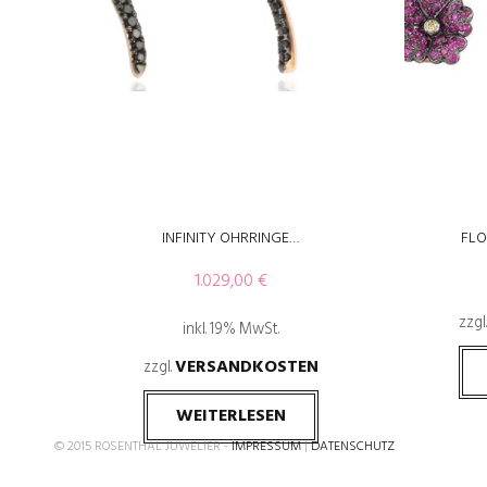
INFINITY OHRRINGE…
FLO
1.029,00
€
zzgl
inkl. 19% MwSt.
VERSANDKOSTEN
zzgl.
WEITERLESEN
© 2015 ROSENTHAL JUWELIER -
IMPRESSUM
|
DATENSCHUTZ