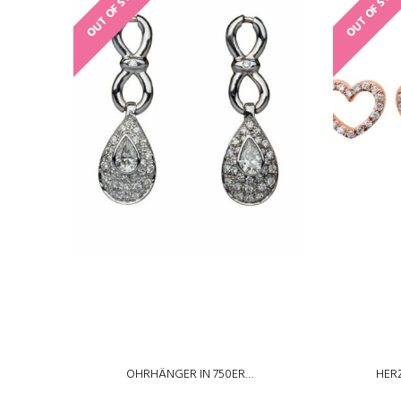
OUT OF STOCK
OUT OF STO
OHRHÄNGER IN 750ER…
HER