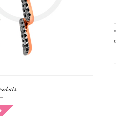
T
m
D
roducts