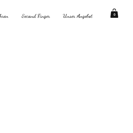
0
hren
Second Finger
Unser Angebot